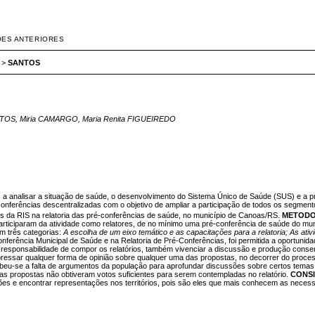
ÕES ANTERIORES
>
SANTOS
NTOS, Miria CAMARGO, Maria Renita FIGUEIREDO
 analisar a situação de saúde, o desenvolvimento do Sistema Único de Saúde (SUS) e a pro
conferências descentralizadas com o objetivo de ampliar a participação de todos os segmento
es da RIS na relatoria das pré-conferências de saúde, no município de Canoas/RS.
METODO
 participaram da atividade como relatores, de no mínimo uma pré-conferência de saúde do m
m três categorias:
A escolha de um eixo temático e as capacitações para a relatoria; As ati
erência Municipal de Saúde e na Relatoria de Pré-Conferências, foi permitida a oportunidad
da responsabilidade de compor os relatórios, também vivenciar a discussão e produção con
sar qualquer forma de opinião sobre qualquer uma das propostas, no decorrer do processo 
rcebeu-se a falta de argumentos da população para aprofundar discussões sobre certos tem
s propostas não obtiveram votos suficientes para serem contempladas no relatório.
CONSI
ões e encontrar representações nos territórios, pois são eles que mais conhecem as necess