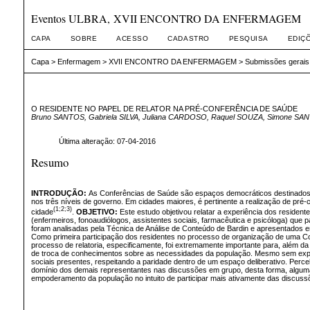
Eventos ULBRA, XVII ENCONTRO DA ENFERMAGEM
CAPA
SOBRE
ACESSO
CADASTRO
PESQUISA
EDIÇ
Capa
>
Enfermagem
>
XVII ENCONTRO DA ENFERMAGEM
>
Submissões gerais
O RESIDENTE NO PAPEL DE RELATOR NA PRÉ-CONFERÊNCIA DE SAÚDE
Bruno SANTOS, Gabriela SILVA, Juliana CARDOSO, Raquel SOUZA, Simone SA
Última alteração: 07-04-2016
Resumo
INTRODUÇÃO:
As Conferências de Saúde são espaços democráticos destinados a
nos três níveis de governo. Em cidades maiores, é pertinente a realização de pré-
(1;2;3)
cidade
.
OBJETIVO:
Este estudo objetivou relatar a experiência dos resident
(enfermeiros, fonoaudiólogos, assistentes sociais, farmacêutica e psicóloga) que
foram analisadas pela Técnica de Análise de Conteúdo de Bardin e apresentados e
Como primeira participação dos residentes no processo de organização de uma Conf
processo de relatoria, especificamente, foi extremamente importante para, além 
de troca de conhecimentos sobre as necessidades da população. Mesmo sem expres
sociais presentes, respeitando a paridade dentro de um espaço deliberativo. Pe
domínio dos demais representantes nas discussões em grupo, desta forma, alguma
empoderamento da população no intuito de participar mais ativamente das discuss