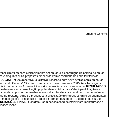
Tamanho da fonte:
por diretrizes para o planejamento em saúde e a construção da política de saúde
s e singularizar as propostas de acordo com a realidade de cada território da
LOGIA:
Estudo descritivo, qualitativo, realizado com nove profissionais da saúde
unicípio de Canoas/RS, entre os meses de maio e junho de 2015. As informações
vidades desenvolvidas na relatoria; Aprendizados com a experiência.
RESULTADOS:
e de vivenciar a participação popular democrática na saúde. A participação no
sensual de propostas dentro de cada um dos oito eixos, tornando um momento ímpar
de relatoria, pode-se presenciar a articulação de interesses entre os segmentos
as em debate, não conseguindo defender com embasamento seu ponto de vista e
DERAÇÕES FINAIS:
Constatou-se a necessidade de maior instrumentalização e
idades locais.