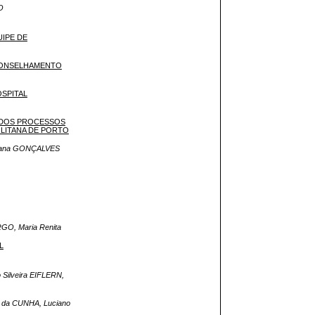
O
UIPE DE
ACONSELHAMENTO
SPITAL
A DOS PROCESSOS
OLITANA DE PORTO
osana GONÇALVES
GO, Maria Renita
L
Silveira EIFLERN,
n da CUNHA, Luciano