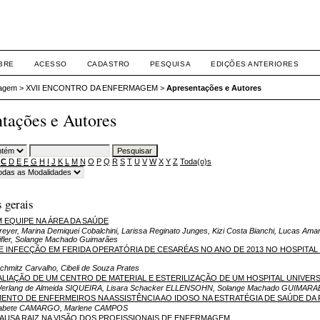
BRE
ACESSO
CADASTRO
PESQUISA
EDIÇÕES ANTERIORES
agem
>
XVII ENCONTRO DA ENFERMAGEM
>
Apresentações e Autores
tações e Autores
C
D
E
F
G
H
I
J
K
L
M
N
O
P
Q
R
S
T
U
V
W
X
Y
Z
Toda(o)s
 gerais
 EQUIPE NA ÁREA DA SAÚDE
reyer, Marina Demiquei Cobalchini, Larissa Reginato Junges, Kizi Costa Bianchi, Lucas Ama
Eifler, Solange Machado Guimarães
DE INFECÇÃO EM FERIDA OPERATÓRIA DE CESARÉAS NO ANO DE 2013 NO HOSPITAL
chmitz Carvalho, Cibeli de Souza Prates
VALIAÇÃO DE UM CENTRO DE MATERIAL E ESTERILIZAÇÃO DE UM HOSPITAL UNIVER
Werlang de Almeida SIQUEIRA, Lisara Schacker ELLENSOHN, Solange Machado GUIMARAE
ENTO DE ENFERMEIROS NA ASSISTÊNCIA AO IDOSO NA ESTRATÉGIA DE SAÚDE DA F
lisabete CAMARGO, Marlene CAMPOS
CAUSA RAIZ NA VISÃO DOS PROFISSIONAIS DE ENFERMAGEM