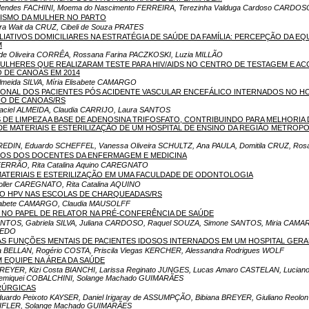
Mendes FACHINI, Moema do Nascimento FERREIRA, Terezinha Valduga Cardoso CARDOS
ISMO DA MULHER NO PARTO
ra Wait da CRUZ, Cibeli de Souza PRATES
IATIVOS DOMICILIARES NA ESTRATÉGIA DE SAÚDE DA FAMÍLIA: PERCEPÇÃO DA EQ
M
de Oliveira CORRÊA, Rossana Farina PACZKOSKI, Luzia MILLÃO
MULHERES QUE REALIZARAM TESTE PARA HIV/AIDS NO CENTRO DE TESTAGEM E 
O DE CANOAS EM 2014
 Almeida SILVA, Míria Elisabete CAMARGO
IONAL DOS PACIENTES PÓS ACIDENTE VASCULAR ENCEFÁLICO INTERNADOS NO HO
IO DE CANOAS/RS
aciel ALMEIDA, Claudia CARRIJO, Laura SANTOS
 DE LIMPEZA A BASE DE ADENOSINA TRIFOSFATO, CONTRIBUINDO PARA MELHORI
DE MATERIAIS E ESTERILIZAÇÃO DE UM HOSPITAL DE ENSINO DA REGIÃO METROP
 REDIN, Eduardo SCHEFFEL, Vanessa Oliveira SCHULTZ, Ana PAULA, Domitila CRUZ, R
COS DOS DOCENTES DA ENFERMAGEM E MEDICINA
 FERRÃO, Rita Catalina Aquino CAREGNATO
ATERIAIS E ESTERILIZAÇÃO EM UMA FACULDADE DE ODONTOLOGIA
oller CAREGNATO, Rita Catalina AQUINO
O HPV NAS ESCOLAS DE CHARQUEADAS/RS
isabete CAMARGO, Claudia MAUSOLFF
 NO PAPEL DE RELATOR NA PRÉ-CONFERÊNCIA DE SAÚDE
NTOS, Gabriela SILVA, Juliana CARDOSO, Raquel SOUZA, Simone SANTOS, Miria CAMAR
REDO
AS FUNÇÕES MENTAIS DE PACIENTES IDOSOS INTERNADOS EM UM HOSPITAL GERA
a BELLAN, Rogério COSTA, Priscila Viegas KERCHER, Alessandra Rodrigues WOLF
 EQUIPE NA ÁREA DA SAÚDE
BREYER, Kizi Costa BIANCHI, Larissa Reginato JUNGES, Lucas Amaro CASTELAN, Luciano 
Demiquei COBALCHINI, Solange Machado GUIMARÃES
RÚRGICAS
duardo Peixoto KAYSER, Daniel Irigaray de ASSUMPÇÃO, Bibiana BREYER, Giuliano Reolo
 EIFLER, Solange Machado GUIMARÃES