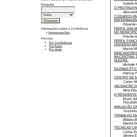
Isabela 
Pesquisa
O PROTAGON
Alessand
CUIDADOS PAL
ENFERMAGE
Eduarda 
PERFIL DAS 
Informações sobre a Conferência
NO MUNICÍPI
»
Apresentações
Priscila
Procurar
PERFIL FUNC
Por Conferência
UNIVERSITÁR
Por Autor
Marcel M
Por título
INDICADORES
NA CENTRAL 
ALEGRE.
Michelle
DILEMAS ÉTI
Patrícia
CENTRO DE M
Carlos M
VACINAÇÃO D
Miria El
O RESIDENTE
Bruno SA
FIGUEI
AVALIAÇÃO D
Teresinh
TRABALHO EM
Bibiana 
Marina 
TÉCNICAS CI
Carlos E
Silveira