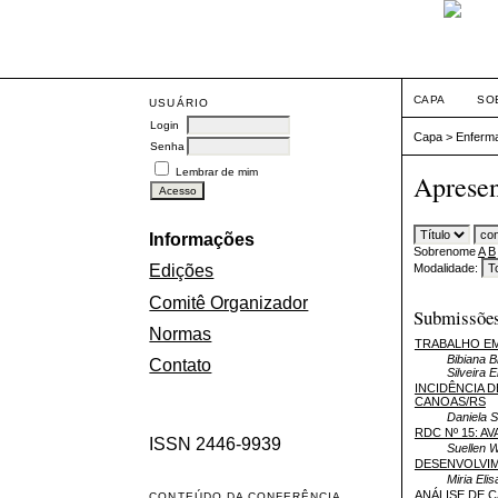
CAPA
SO
USUÁRIO
Login
Capa
>
Enferm
Senha
Lembrar de mim
Apresen
Informações
Sobrenome
A
B
Modalidade:
Edições
Comitê Organizador
Submissões
Normas
TRABALHO EM
Bibiana B
Contato
Silveira 
INCIDÊNCIA 
CANOAS/RS
Daniela S
RDC Nº 15: A
ISSN 2446-9939
Suellen 
DESENVOLVIM
Miria E
ANÁLISE DE 
CONTEÚDO DA CONFERÊNCIA