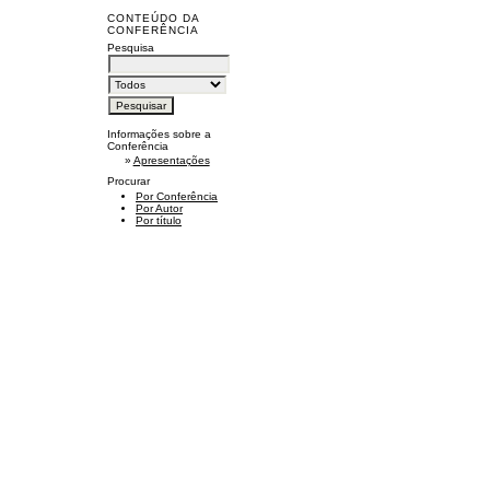
CONTEÚDO DA
CONFERÊNCIA
Pesquisa
Informações sobre a
Conferência
»
Apresentações
Procurar
Por Conferência
Por Autor
Por título