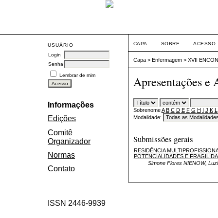
CAPA
SOBRE
ACESSO
USUÁRIO
Login
Capa
>
Enfermagem
>
XVII ENCO
Senha
Lembrar de mim
Apresentações e 
Informações
Sobrenome
A
B
C
D
E
F
G
H
I
J
K
L
Modalidade:
Edições
Comitê
Submissões gerais
Organizador
RESIDÊNCIA MULTIPROFISSIONA
Normas
POTENCIALIDADES E FRAGILID
Simone Flores NIENOW, Luz
Contato
ISSN 2446-9939