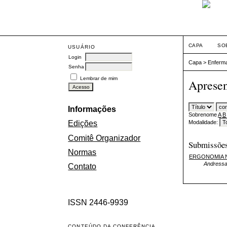
CAPA
SO
USUÁRIO
Login
Capa
>
Enferm
Senha
Lembrar de mim
Apresen
Informações
Sobrenome
A
B
Modalidade:
Edições
Comitê Organizador
Submissões
Normas
ERGONOMIA 
Andressa
Contato
ISSN 2446-9939
CONTEÚDO DA CONFERÊNCIA