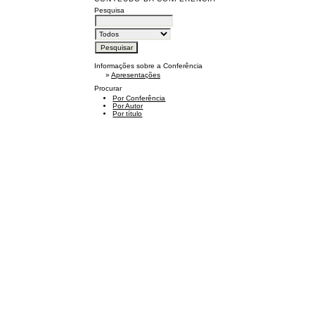
Pesquisa
Informações sobre a Conferência
»
Apresentações
Procurar
Por Conferência
Por Autor
Por título