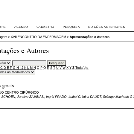
BRE
ACESSO
CADASTRO
PESQUISA
EDIÇÕES ANTERIORES
agem
>
XVII ENCONTRO DA ENFERMAGEM
>
Apresentações e Autores
tações e Autores
C
D
E
F
G
H
I
J
K
L
M
N
O
P
Q
R
S
T
U
V
W
X
Y
Z
Toda(o)s
 gerais
NO CENTRO CIRÚRGICO
 SCHOEN, Janaine ZAMBIASI, Ingrid PRADO, Isabel Cristina DAUDT, Solange Machado