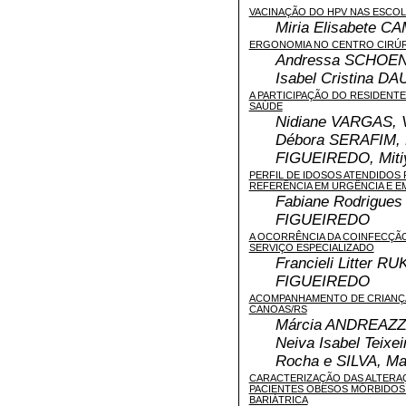
VACINAÇÃO DO HPV NAS ESCO
Miria Elisabete 
ERGONOMIA NO CENTRO CIRÚ
Andressa SCHOEN,
Isabel Cristina 
A PARTICIPAÇÃO DO RESIDENT
SAÚDE
Nidiane VARGAS, 
Débora SERAFIM, 
FIGUEIREDO, Mit
PERFIL DE IDOSOS ATENDIDOS
REFERÊNCIA EM URGÊNCIA E 
Fabiane Rodrigue
FIGUEIREDO
A OCORRÊNCIA DA COINFECÇÃO
SERVIÇO ESPECIALIZADO
Francieli Litter R
FIGUEIREDO
ACOMPANHAMENTO DE CRIANÇA
CANOAS/RS
Márcia ANDREAZZA
Neiva Isabel Teix
Rocha e SILVA, M
CARACTERIZAÇÃO DAS ALTERA
PACIENTES OBESOS MÓRBIDOS
BARIÁTRICA