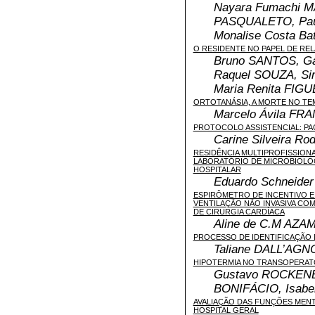
Nayara Fumachi M
PASQUALETO, Pau
Monalise Costa B
O RESIDENTE NO PAPEL DE RE
Bruno SANTOS, Ga
Raquel SOUZA, S
Maria Renita FIG
ORTOTANÁSIA, A MORTE NO T
Marcelo Ávila FR
PROTOCOLO ASSISTENCIAL: PA
Carine Silveira R
RESIDÊNCIA MULTIPROFISSION
LABORATÓRIO DE MICROBIOLOG
HOSPITALAR
Eduardo Schneide
ESPIRÔMETRO DE INCENTIVO E
VENTILAÇÃO NÃO INVASIVA CO
DE CIRURGIA CARDÍACA
Aline de C.M AZA
PROCESSO DE IDENTIFICAÇÃO 
Taliane DALL’AGN
HIPOTERMIA NO TRANSOPERAT
Gustavo ROCKENBA
BONIFÁCIO, Isab
AVALIAÇÃO DAS FUNÇÕES MENT
HOSPITAL GERAL