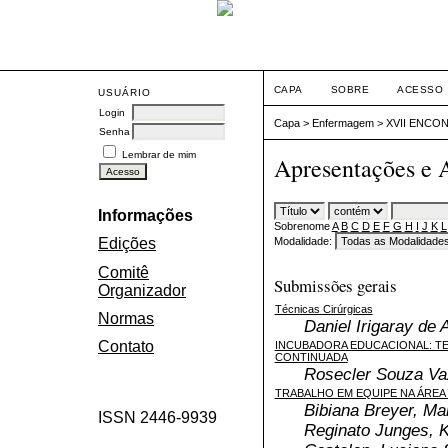
CAPA
SOBRE
ACESSO
USUÁRIO
Login
Capa
>
Enfermagem
>
XVII ENCO
Senha
Lembrar de mim
Apresentações e 
Informações
Sobrenome
A
B
C
D
E
F
G
H
I
J
K
L
Modalidade:
Edições
Comitê
Submissões gerais
Organizador
Técnicas Cirúrgicas
Normas
Daniel Irigaray de
Contato
INCUBADORA EDUCACIONAL: T
CONTINUADA
Rosecler Souza Vaz
TRABALHO EM EQUIPE NA ÁREA
Bibiana Breyer, Ma
ISSN 2446-9939
Reginato Junges, K