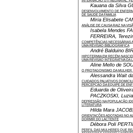
INTERNAÇÃO UTI NEONATAL: P
Kauana da Silva 
DESENVOLVIMENTO DE ENFERME
DE SAÚDE DA FAMILIA
Miria Elisabete 
ANÁLISE DE CAUSA RAIZ NA VI
Isabela Mendes F
FERREIRA, Terezi
COMPETÊNCIAS NECESSÁRIAS 
UMA REVISÃO BIBLIOGRÁFICA
André Balduino B
HIPOTERMIA EM RECÉM-NASCIDO
UMA REVISÃO INTEGRATIVA DA 
Aline Mello de SO
O PROTAGONISMO DA MULHER
Alessandra Wait d
CUIDADOS PALIATIVOS DOMICILI
PERCEPÇÃO DA EQUIPE DE EN
Eduarda de Olivei
PACZKOSKI, Luzi
DEPRESSÃO NA POPULAÇÃO IDOS
LITERATURA
Hilda Mara JACOB
ORIENTAÇÕES ADOTADAS NO A
DORMIR DO LACTENTE
Débora Poli PERTI
PERFIL DAS MULHERES QUE REA