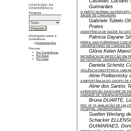
Castelan, Luciano 
CONTEÚDO DA
Guimarães
CONFERÊNCIA
O PARTO NORMAL NA PERCEPÇÃ
Pesquisa
SAÚDE DE CANOAS/RS
Gabriele Tubelo Ol
Prates
ASSISTÊNCIA DE SAÚDE ÀS GES
Patricia Dayane Sil
Informações sobre a
Conferência
PERFIL DAS PUÉRPERAS COM SÍ
»
Apresentações
UNIVERSITÁRIO DE CANOAS EM 
Procurar
Glória Kelen Maest
Por Conferência
Por Autor
INCIDÊNCIA DE INFECÇÃO EM F
Por título
NO HOSPITAL UNIVERSITÁRIO 
Daniela Schmitz Ca
VIOLÊNCIA OBSTÉTRICA: UMA R
Aline Podlasnisky 
A IMPORTÂNCIA DO GRUPO DE 
Aline dos Santos Te
A PERCEPÇÃO DA EQUIPE DE E
UNIDADE DE TERAPIA INTENSIVA
Bruna DUARTE, Li
RDC Nº 15: AVALIAÇÃO DE UM 
HOSPITAL UNIVERSITÁRIO
Suellen Werlang d
Schacker ELLENS
GUIMARAES, Domi