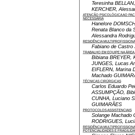
Teresinha BELLAN,
KERCHER, Alessa
ATENÇÃO PSICOLÓGICA AO PAC
NECESSÁRIA
Hanelore DOMSCH
Renata Blanco da 
Alessandra Rodri
RESIDÊNCIA MULTIPROFISSIONA
Fabiano de Castr
TRABALHO EM EQUIPE NA ÁREA
Bibiana BREYER, K
JUNGES, Lucas Am
EIFLERN, Marina 
Machado GUIMAR
TÉCNICAS CIRÚRGICAS
Carlos Eduardo Pei
ASSUMPÇÃO, Bibia
CUNHA, Luciano Si
GUIMARÃES
PROTOCOLOS ASSISTENCIAIS
Solange Machado G
RODRIGUES, Luci
RESIDÊNCIA MULTIPROFISSIONA
POTENCIALIDADES E FRAGILID