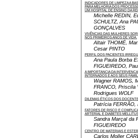
INDICADORES DE LIMPEZA A BA
PARA MELHORIA DOS PROCESSO
UM HOSPITAL DE ENSINO DA R
Michelle REDIN, E
SCHULTZ, Ana PAU
GONÇALVES
VIVÊNCIAS DAS MULHERES SO
NOS PRIMEIROS ANOS DE VIDA.
Altair THOMÉ, Mar
Cesar PINTO
PERFIL DOS PACIENTES IRREG
Ana Paula Borba 
FIGUEIREDO, Pau
A IMPORTANCIA DA INTERVENÇ
INTERNADOS E AOS SEUS FAMIL
Wagner RAMOS, Mab
FRANCO, Priscila
Rodrigues WOLF
DILEMAS ÉTICOS DOS DOCENTE
Patrícia FERRÃO,
FATORES DE RISCO E COMPLI
ARTERIAL E DIABETES MELLITU
Sandra Marçal da 
FIGUEIREDO
CENTRO DE MATERIAIS E ESTE
Carlos Moller CA