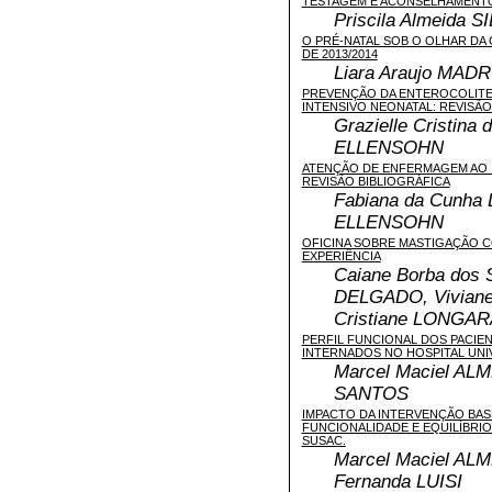
TESTAGEM E ACONSELHAMENTO 
Priscila Almeida 
O PRÉ-NATAL SOB O OLHAR DA
DE 2013/2014
Liara Araujo MAD
PREVENÇÃO DA ENTEROCOLITE
INTENSIVO NEONATAL: REVISÃO
Grazielle Cristina
ELLENSOHN
ATENÇÃO DE ENFERMAGEM AO ID
REVISÃO BIBLIOGRÁFICA
Fabiana da Cunha 
ELLENSOHN
OFICINA SOBRE MASTIGAÇÃO C
EXPERIÊNCIA
Caiane Borba dos
DELGADO, Vivian
Cristiane LONGA
PERFIL FUNCIONAL DOS PACIE
INTERNADOS NO HOSPITAL UNI
Marcel Maciel ALM
SANTOS
IMPACTO DA INTERVENÇÃO BAS
FUNCIONALIDADE E EQUILÍBRI
SUSAC.
Marcel Maciel ALM
Fernanda LUISI