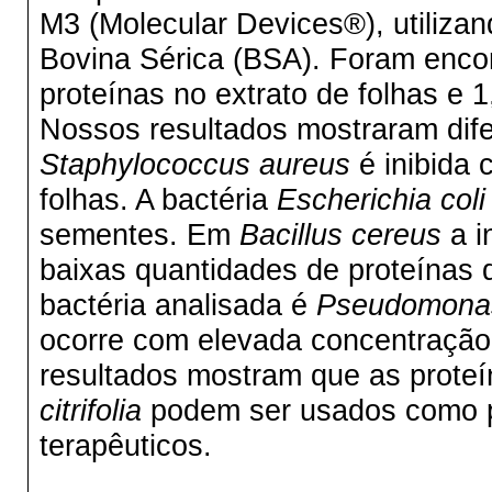
M3 (Molecular Devices®), utiliz
Bovina Sérica (BSA). Foram enco
proteínas no extrato de folhas e 
Nossos resultados mostraram dife
Staphylococcus aureus
é inibida 
folhas. A bactéria
Escherichia col
sementes. Em
Bacillus cereus
a i
baixas quantidades de proteínas d
bactéria analisada é
Pseudomonas
ocorre com elevada concentração 
resultados mostram que as prote
citrifolia
podem ser usados como pr
terapêuticos.