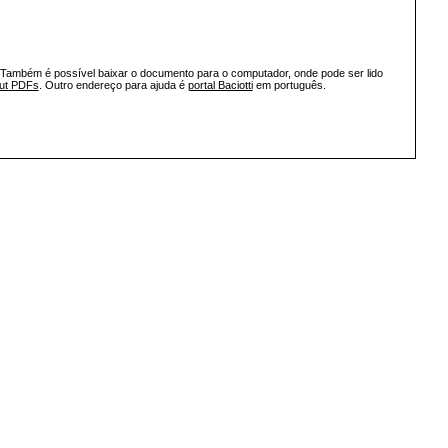
 Também é possível baixar o documento para o computador, onde pode ser lido
out PDFs
. Outro endereço para ajuda é
portal Baciotti
em português.