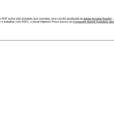
e PDF tenha sido instalado (por exemplo, uma versão atualizada do
Adobe Acrobat Reader
).
ar e trabalhar com PDFs, o portal Highwire Press possui um
Frequently Asked Questions ab