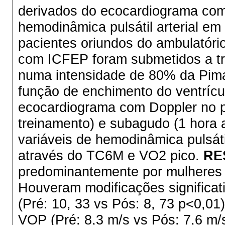
derivados do ecocardiograma com
hemodinâmica pulsátil arterial e
pacientes oriundos do ambulatóri
com ICFEP foram submetidos a tre
numa intensidade de 80% da Pima
função de enchimento do ventrícul
ecocardiograma com Doppler no p
treinamento) e subagudo (1 hora 
variáveis de hemodinâmica pulsáti
através do TC6M e VO2 pico.
RE
predominantemente por mulheres 
Houveram modificações significati
(Pré: 10, 33 vs Pós: 8, 73 p<0,01
VOP (Pré: 8,3 m/s vs Pós: 7,6 m/