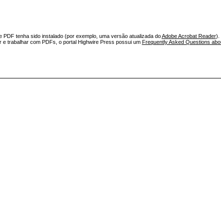
e PDF tenha sido instalado (por exemplo, uma versão atualizada do
Adobe Acrobat Reader
).
ar e trabalhar com PDFs, o portal Highwire Press possui um
Frequently Asked Questions ab