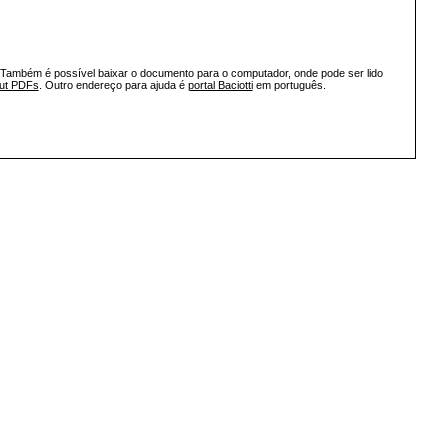
 Também é possível baixar o documento para o computador, onde pode ser lido
out PDFs
. Outro endereço para ajuda é
portal Baciotti
em português.