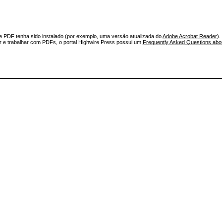
e PDF tenha sido instalado (por exemplo, uma versão atualizada do
Adobe Acrobat Reader
).
ar e trabalhar com PDFs, o portal Highwire Press possui um
Frequently Asked Questions ab