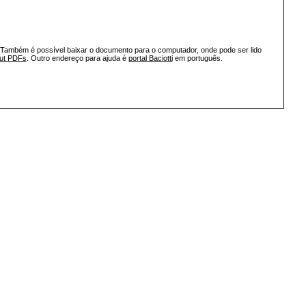
 Também é possível baixar o documento para o computador, onde pode ser lido
out PDFs
. Outro endereço para ajuda é
portal Baciotti
em português.