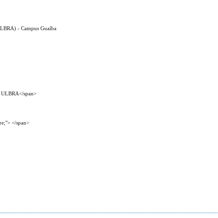
 (ULBRA) - Campus Guaíba
l - ULBRA</span>
re;"> </span>