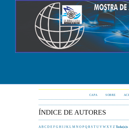
CAPA
SOBRE
AC
ÍNDICE DE AUTORES
A
B
C
D
E
F
G
H
I
J
K
L
M
N
O
P
Q
R
S
T
U
V
W
X
Y
Z
Toda(o)s