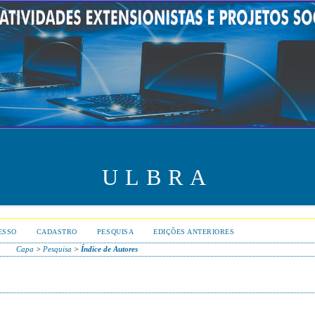
ULBRA
ESSO
CADASTRO
PESQUISA
EDIÇÕES ANTERIORES
Capa
>
Pesquisa
>
Índice de Autores