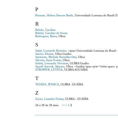
P
Piumato, Helena Simone Baehr
, Universidade Luterana do Brasil
R
Rebelo, Caroline
Rebelo, Caroline de Souza
Rodrugues, Binea
, Ulbra
S
Salati, Leonardo Romeira
, <span>Universidade Luterana do Brasi
Santos, Elenise
, Ulbra Guaíba
Sarmento, Michele Dornelles Otta
, Ulbra
Silveira, Anne Freitas
, Ulbra
Soletti, Leonardo Veronese
, ULBRA Guaíba
Squeff Janovik, Mayara
, Ulbra - Guaíba<span style="white-space: p
STROPPER, LETÍCIA
, ULBRA AGUAÍBA
T
TEJADA, JÉSSICA
, ULBRA GUAÍBA
Z
Zorzo, Lisandra Freitas
, ULBRA - GUAÍBA
26 a 38 de 38 itens
<<
<
1
2