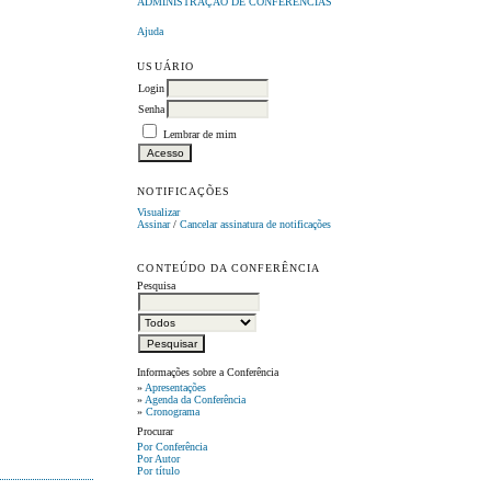
ADMINISTRAÇÃO DE CONFERÊNCIAS
Ajuda
USUÁRIO
Login
Senha
Lembrar de mim
NOTIFICAÇÕES
Visualizar
Assinar
/
Cancelar assinatura de notificações
CONTEÚDO DA CONFERÊNCIA
Pesquisa
Informações sobre a Conferência
»
Apresentações
»
Agenda da Conferência
»
Cronograma
Procurar
Por Conferência
Por Autor
Por título