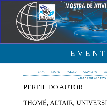
EVENT
CAPA
SOBRE
ACESSO
CADASTRO
PE
Capa
>
Pesquisa
>
Perfil
PERFIL DO AUTOR
THOMÉ, ALTAIR, UNIVER