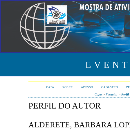
EVENT
CAPA
SOBRE
ACESSO
CADASTRO
PE
Capa
>
Pesquisa
>
Perfil
PERFIL DO AUTOR
ALDERETE, BARBARA LOP