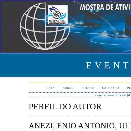
EVENT
CAPA
SOBRE
ACESSO
CADASTRO
PE
Capa
>
Pesquisa
>
Perfil
PERFIL DO AUTOR
ANEZI, ENIO ANTONIO, UL