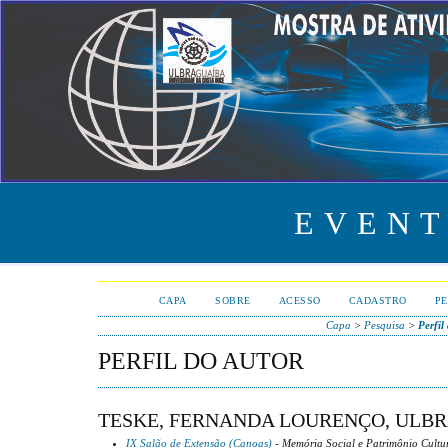
EVENT
CAPA
SOBRE
ACESSO
CADASTRO
PE
Capa
>
Pesquisa
>
Perfil
PERFIL DO AUTOR
TESKE, FERNANDA LOURENÇO, ULBR
IX Salão de Extensão (Canoas)
- Memória Social e Patrimônio Cultu