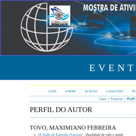
EVENT
CAPA
SOBRE
ACESSO
CADASTRO
PE
Capa
>
Pesquisa
>
Perfil
PERFIL DO AUTOR
TOVO, MAXIMIANO FERREIRA
IX Salão de Extensão (Canoas)
- Qualidade de vida e saúde