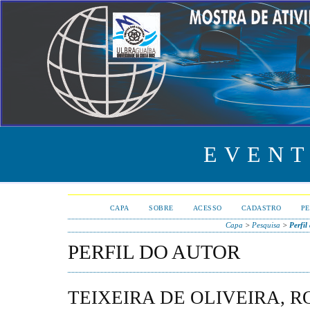
EVENT
CAPA
SOBRE
ACESSO
CADASTRO
PE
Capa
>
Pesquisa
>
Perfil
PERFIL DO AUTOR
TEIXEIRA DE OLIVEIRA, 