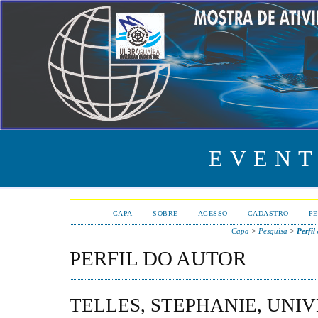
EVENT
CAPA
SOBRE
ACESSO
CADASTRO
PE
Capa
>
Pesquisa
>
Perfil
PERFIL DO AUTOR
TELLES, STEPHANIE, UNI