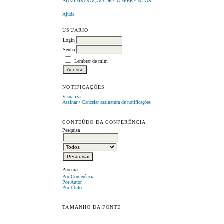
ADMINISTRAÇÃO DE CONFERÊNCIAS
Ajuda
USUÁRIO
Login
Senha
Lembrar de mim
NOTIFICAÇÕES
Visualizar
Assinar
/
Cancelar assinatura de notificações
CONTEÚDO DA CONFERÊNCIA
Pesquisa
Procurar
Por Conferência
Por Autor
Por título
TAMANHO DA FONTE