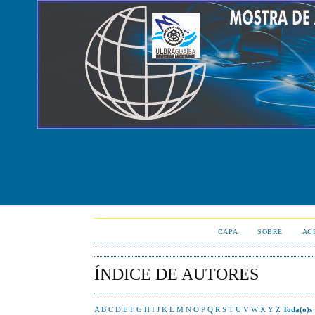
CAPA
SOBRE
AC
ÍNDICE DE AUTORES
A
B
C
D
E
F
G
H
I
J
K
L
M
N
O
P
Q
R
S
T
U
V
W
X
Y
Z
Toda(o)s