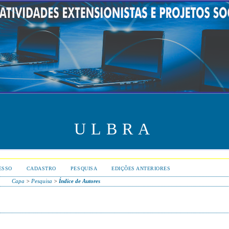
ULBRA
ESSO
CADASTRO
PESQUISA
EDIÇÕES ANTERIORES
Capa
>
Pesquisa
>
Índice de Autores