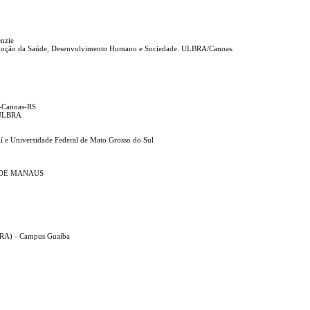
enzie
moção da Saúde, Desenvolvimento Humano e Sociedade. ULBRA/Canoas.
l-Canoas-RS
- ULBRA
aí e Universidade Federal de Mato Grosso do Sul
 DE MANAUS
LBRA) - Campus Guaíba