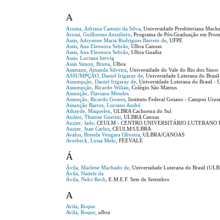
A
Aroma, Adriana Camejo da Silva
, Universidade Presbiteriana Mack
Arossi, Guilherme Aniziliero
, Programa de Pós-Graduação em Pro
Assis, Adryanne Maria Rodrigues Barreto de
, UFPE
Assis, Ana Eleonora Sebrão
, Ulbra Canoas
Assis, Ana Eleonora Sebrão
, Ulbra Guaíba
Assis, Luciana bervig
Assis Simon, Bruna
, Ulbra
Assmann, Amanda Silveira
, Universidade do Vale do Rio dos Sinos
ASSUMPÇÃO, Daniel Irigaray de
, Universidade Luterana do Brasi
Assumpção, Daniel Irigaray de
, Universidade Luterana do Brasil 
Assumpção, Ricardo Wilian
, Colégio São Mateus
Assunção, Flaviana Mendes
Assunção, Ricardo Gomes
, Instituto Federal Goiano - Campus Urut
Assunção Barros, Luciano André
Athayde, Maquelen
, ULBRA Cachoeira do Sul
Atolini, Thanise Guerini
, ULBRA Canoas
Auzier, Jade
, CEULM - CENTRO UNIVERSITÁRIO LUTERANO
Auzier, Jean Carlos
, CEULM/ULBRA
Avalos, Brenda Vengara Oliveira
, ULBRA/CANOAS
Averbeck, Luisa Melo
, FEEVALE
Á
Ávila, Marlene Machado de
, Universidade Luterana do Brasil (U
Ávila, Natiele da
Ávila, Nelci Rech
, E.M.E.F. Sete de Setembro
A
Avila, Roque
Avila, Roque
, ulbra