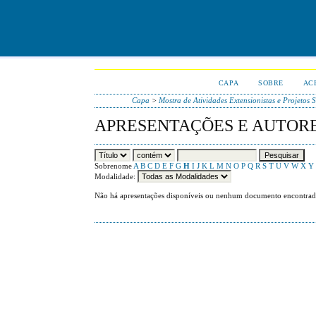
CAPA
SOBRE
AC
Capa
>
Mostra de Atividades Extensionistas e Projetos 
APRESENTAÇÕES E AUTOR
Sobrenome
A
B
C
D
E
F
G
H
I
J
K
L
M
N
O
P
Q
R
S
T
U
V
W
X
Y
Modalidade:
Não há apresentações disponíveis ou nenhum documento encontrad