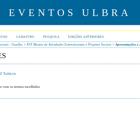
EVENTOS ULBRA
ESSO
CADASTRO
PESQUISA
EDIÇÕES ANTERIORES
Sociais - Guaíba
>
XVI Mostra de Atividades Extensionistas e Projetos Sociais
>
Apresentações e 
ES
Z
Toda(o)s
o com os termos escolhidos.