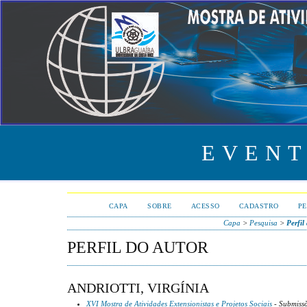
EVENT
CAPA
SOBRE
ACESSO
CADASTRO
PE
Capa
>
Pesquisa
>
Perfil
PERFIL DO AUTOR
ANDRIOTTI, VIRGÍNIA
XVI Mostra de Atividades Extensionistas e Projetos Sociais
- Submissõ