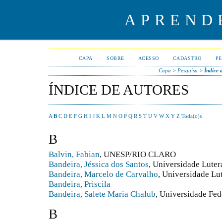
APREND
CAPA
SOBRE
ACESSO
CADASTRO
PE
Capa
>
Pesquisa
>
Índice 
ÍNDICE DE AUTORES
A
B
C
D
E
F
G
H
I
J
K
L
M
N
O
P
Q
R
S
T
U
V
W
X
Y
Z
Toda(o)s
B
Balvin, Fabian
, UNESP/RIO CLARO
Bandeira, Jéssica dos Santos
, Universidade Luter
Bandeira, Marcelo de Carvalho
, Universidade Lu
Bandeira, Priscila
Bandeira, Salete Maria Chalub
, Universidade Fed
B