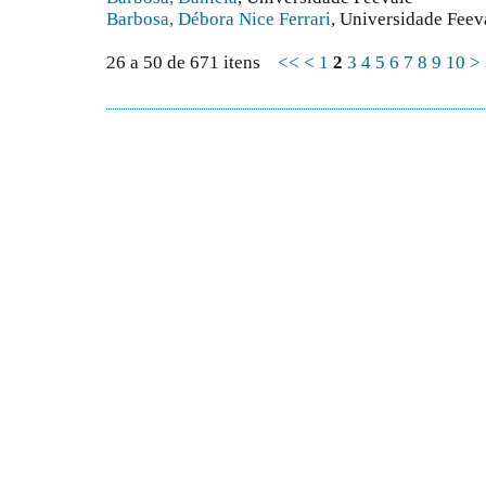
Barbosa, Débora Nice Ferrari
, Universidade Feev
26 a 50 de 671 itens
<<
<
1
2
3
4
5
6
7
8
9
10
>