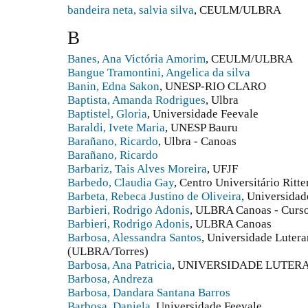
bandeira neta, salvia silva
, CEULM/ULBRA
B
Banes, Ana Victória Amorim
, CEULM/ULBRA
Bangue Tramontini, Angelica da silva
Banin, Edna Sakon
, UNESP-RIO CLARO
Baptista, Amanda Rodrigues
, Ulbra
Baptistel, Gloria
, Universidade Feevale
Baraldi, Ivete Maria
, UNESP Bauru
Barañano, Ricardo
, Ulbra - Canoas
Barañano, Ricardo
Barbariz, Tais Alves Moreira
, UFJF
Barbedo, Claudia Gay
, Centro Universitário Ritte
Barbeta, Rebeca Justino de Oliveira
, Universidad
Barbieri, Rodrigo Adonis
, ULBRA Canoas - Curso
Barbieri, Rodrigo Adonis
, ULBRA Canoas
Barbosa, Alessandra Santos
, Universidade Luter
(ULBRA/Torres)
Barbosa, Ana Patricia
, UNIVERSIDADE LUTER
Barbosa, Andreza
Barbosa, Dandara Santana Barros
Barbosa, Daniela
, Universidade Feevale