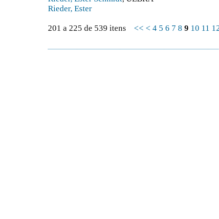
Rieder, Ester
201 a 225 de 539 itens
<<
<
4
5
6
7
8
9
10
11
1