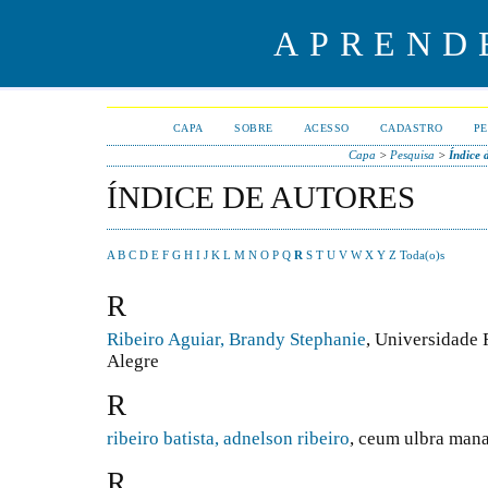
APREND
CAPA
SOBRE
ACESSO
CADASTRO
PE
Capa
>
Pesquisa
>
Índice 
ÍNDICE DE AUTORES
A
B
C
D
E
F
G
H
I
J
K
L
M
N
O
P
Q
R
S
T
U
V
W
X
Y
Z
Toda(o)s
R
Ribeiro Aguiar, Brandy Stephanie
, Universidade 
Alegre
R
ribeiro batista, adnelson ribeiro
, ceum ulbra man
R