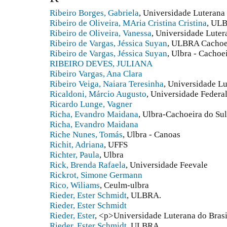
Ribeiro Borges, Gabriela
, Universidade Luterana 
Ribeiro de Oliveira, MAria Cristina Cristina
, UL
Ribeiro de Oliveira, Vanessa
, Universidade Luter
Ribeiro de Vargas, Jéssica Suyan
, ULBRA Cachoei
Ribeiro de Vargas, Jéssica Suyan
, Ulbra - Cachoei
RIBEIRO DEVES, JULIANA
Ribeiro Vargas, Ana Clara
Ribeiro Veiga, Naiara Teresinha
, Universidade Lu
Ricaldoni, Márcio Augusto
, Universidade Federa
Ricardo Lunge, Vagner
Richa, Evandro Maidana
, Ulbra-Cachoeira do Sul
Richa, Evandro Maidana
Riche Nunes, Tomás
, Ulbra - Canoas
Richit, Adriana
, UFFS
Richter, Paula
, Ulbra
Rick, Brenda Rafaela
, Universidade Feevale
Rickrot, Simone Germann
Rico, Wiliams
, Ceulm-ulbra
Rieder, Ester Schmidt
, ULBRA.
Rieder, Ester Schmidt
Rieder, Ester
, <p>Universidade Luterana do Bras
Rieder, Ester Schmidt
, ULBRA