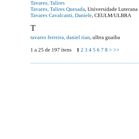
Tavares, Talires
Tavares, Talires Quesada
, Universidade Luterana
Tavares Cavalcanti, Daniele
, CEULM/ULBRA
T
tavares ferreira, daniel rian
, ulbra guaiba
1 a 25 de 197 itens
1
2
3
4
5
6
7
8
>
>>