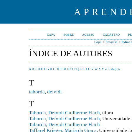
APREND
CAPA
SOBRE
ACESSO
CADASTRO
PE
Capa
>
Pesquisa
>
Índice 
ÍNDICE DE AUTORES
A
B
C
D
E
F
G
H
I
J
K
L
M
N
O
P
Q
R
S
T
U
V
W
X
Y
Z
Toda(o)s
T
taborda, deividi
T
Taborda, Deividi Guilherme Flach
, ulbra
Taborda, Deividi Guilherme Flach
, Universidade 
Taborda, Deividi Guilherme Flach
Taffarel Krieger, Maria da Graça
, Universidade L