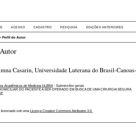
Eventos ULBRA
RE
ACESSO
CADASTRO
PESQUISA
EDIÇÕES ANTERIORES
>
Perfil do Autor
 Autor
mna Casarin, Universidade Luterana do Brasil-Canoas
 dos Acadêmicos de Medicina ULBRA
- Submissões gerais
OMICILIAR DO PACIENTE A SER OPERADO EM BUSCA DE UMA CIRURGIA SEGURA
DF
á licenciado sob uma
Licença Creative Commons Attribution 3.0
.