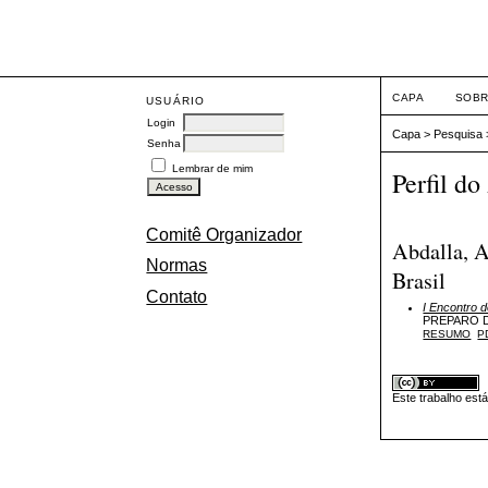
CAPA
SOB
USUÁRIO
Login
Capa
>
Pesquisa
Senha
Lembrar de mim
Perfil do
Comitê Organizador
Abdalla, A
Normas
Brasil
Contato
I Encontro
PREPARO D
RESUMO
P
Este trabalho est