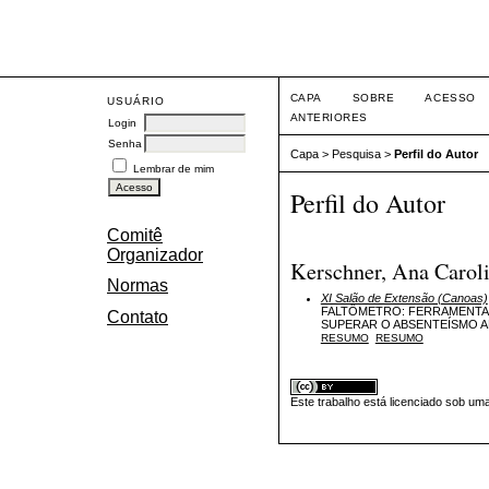
Eve
CAPA
SOBRE
ACESSO
USUÁRIO
ANTERIORES
Login
Senha
Capa
>
Pesquisa
>
Perfil do Autor
Lembrar de mim
Perfil do Autor
Comitê
Organizador
Kerschner, Ana Carol
Normas
XI Salão de Extensão (Canoas)
FALTÔMETRO: FERRAMENTA D
Contato
SUPERAR O ABSENTEÍSMO 
RESUMO
RESUMO
Este trabalho está licenciado sob um