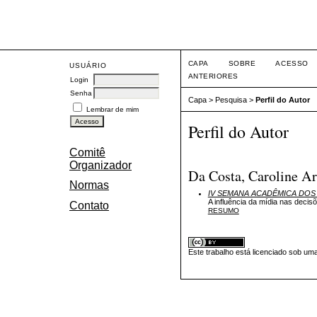
Eve
CAPA
SOBRE
ACESSO
USUÁRIO
ANTERIORES
Login
Senha
Capa
>
Pesquisa
>
Perfil do Autor
Lembrar de mim
Perfil do Autor
Comitê
Organizador
Da Costa, Caroline Ar
Normas
IV SEMANA ACADÊMICA DO
A influência da mídia nas decisõ
Contato
RESUMO
Este trabalho está licenciado sob um