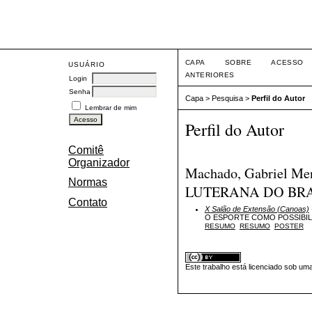
Eve
CAPA
SOBRE
ACESSO
USUÁRIO
ANTERIORES
Login
Senha
Capa
>
Pesquisa
>
Perfil do Autor
Lembrar de mim
Perfil do Autor
Comitê
Organizador
Machado, Gabriel 
Normas
LUTERANA DO BRA
Contato
X Salão de Extensão (Canoas)
O ESPORTE COMO POSSIBIL
RESUMO
RESUMO
POSTER
Este trabalho está licenciado sob um