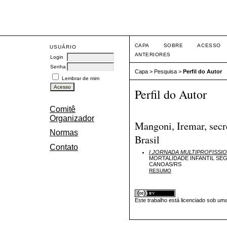
Eve
CAPA
SOBRE
ACESSO
USUÁRIO
ANTERIORES
Login
Senha
Capa
>
Pesquisa
>
Perfil do Autor
Lembrar de mim
Perfil do Autor
Comitê
Organizador
Mangoni, Iremar, secr
Normas
Brasil
Contato
I JORNADA MULTIPROFISSI
MORTALIDADE INFANTIL SE
CANOAS/RS
RESUMO
Este trabalho está licenciado sob um