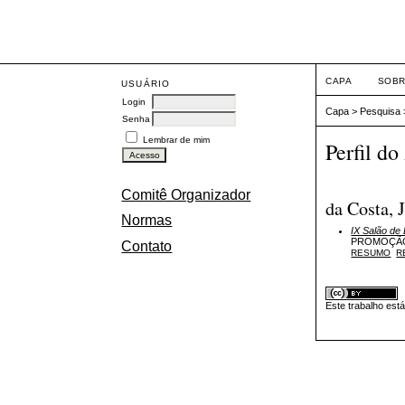
CAPA
SOB
USUÁRIO
Login
Capa
>
Pesquisa
Senha
Lembrar de mim
Perfil do
Comitê Organizador
da Costa,
Normas
IX Salão de
PROMOÇÃO 
Contato
RESUMO
R
Este trabalho est