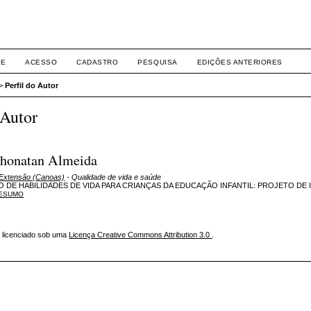
Eventos ULBRA
RE
ACESSO
CADASTRO
PESQUISA
EDIÇÕES ANTERIORES
>
Perfil do Autor
 Autor
 Jhonatan Almeida
 Extensão (Canoas)
- Qualidade de vida e saúde
DE HABILIDADES DE VIDA PARA CRIANÇAS DA EDUCAÇÃO INFANTIL: PROJETO DE
ESUMO
á licenciado sob uma
Licença Creative Commons Attribution 3.0
.