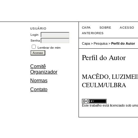
Eve
CAPA
SOBRE
ACESSO
USUÁRIO
ANTERIORES
Login
Senha
Capa
>
Pesquisa
>
Perfil do Autor
Lembrar de mim
Perfil do Autor
Comitê
Organizador
MACÊDO, LUZIMEI
Normas
CEULM/ULBRA
Contato
Este trabalho está licenciado sob um