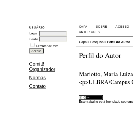
Eve
CAPA
SOBRE
ACESSO
USUÁRIO
ANTERIORES
Login
Senha
Capa
>
Pesquisa
>
Perfil do Autor
Lembrar de mim
Perfil do Autor
Comitê
Organizador
Mariotto, Maria Luiza
Normas
<p>ULBRA/Campus Cac
Contato
Este trabalho está licenciado sob um