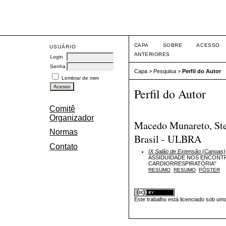
Eve
CAPA
SOBRE
ACESSO
USUÁRIO
ANTERIORES
Login
Senha
Capa
>
Pesquisa
>
Perfil do Autor
Lembrar de mim
Perfil do Autor
Comitê
Organizador
Macedo Munareto, Ste
Normas
Brasil - ULBRA
Contato
IX Salão de Extensão (Canoas)
ASSIDUIDADE NOS ENCONTR
CARDIORRESPIRATÓRIA”
RESUMO
RESUMO
PÔSTER
Este trabalho está licenciado sob um