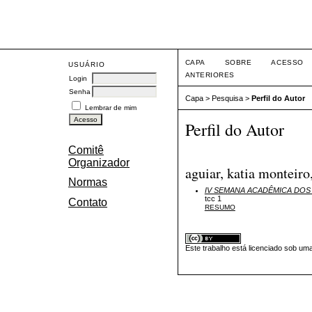
Eve
CAPA
SOBRE
ACESSO
USUÁRIO
ANTERIORES
Login
Senha
Capa
>
Pesquisa
>
Perfil do Autor
Lembrar de mim
Perfil do Autor
Comitê
Organizador
aguiar, katia monteiro
Normas
IV SEMANA ACADÊMICA DO
tcc 1
Contato
RESUMO
Este trabalho está licenciado sob um