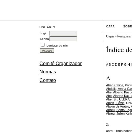
CAPA
SOB
USUÁRIO
Login
Capa
>
Pesquisa
Senha
Lembrar de mim
Índice d
Comitê Organizador
A
B
C
D
E
F
G
H
I
Normas
A
Contato
Abar, Celina
, Pont
Abdalla, Amna Ca
Abe, Alberto Kazu
Abe, Alberto Kazu
Abe, Sr.
, ULBRA
Abich, Flávia
, Un
Aboim de Araújo, 
Abreu, Bento Fa
Abreu, Julien Kat
a
abreu, lindo heber