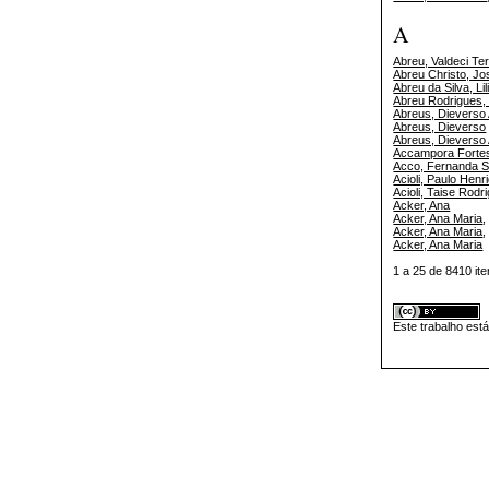
A
Abreu, Valdeci Te
Abreu Christo, J
Abreu da Silva, Lil
Abreu Rodrigues, 
Abreus, Dieverso
Abreus, Dieverso
Abreus, Dieverso 
Accampora Fortes
Acco, Fernanda S
Acioli, Paulo Henr
Acioli, Taise Rodr
Acker, Ana
Acker, Ana Maria
,
Acker, Ana Maria
,
Acker, Ana Maria
1 a 25 de 8410 
Este trabalho est