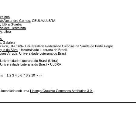
resinha
osé Alexandre Gomes
, CEULM/ULBRA
i
, Ulbra Guaíba
Valdeci Teresinha
 A
, ulbra
A.
, Gabriela
calco
, UFCSPA- Universidade Federal de Ciências da Saúde de Porto Alegre
ique da Silva
, Universidade Luterana do Brasil
igues Arruda
, Universidade Luterana do Brasil
 Universidade Luterana do Brasil (Ulbra)
 Universidade Luterana do Brasil - ULBRA
itens
1
2
3
4
5
6
7
8
9
10
>
>>
á licenciado sob uma
Licença Creative Commons Attribution 3.0
.