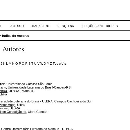
Eventos ULBRA
RE
ACESSO
CADASTRO
PESQUISA
EDIÇÕES ANTERIORES
>
Índice de Autores
e Autores
J
K
L
M
N
O
P
Q
R
S
T
U
V
W
X
Y
Z
Toda(o)s
ificia Universidade Católica São Paulo
sarin
, Universidade Luterana do Brasil-Canoas-RS
chika
, ULBRA - Manaus
chika
iversidade Luterana do Brasil - ULBRA, Campus Cachoeira do Sul
Victor Hugo
, Ulbra
gundes
, ULBRA
hleen Conceição de
, Ulbra Canoas
, Centro Universitário Luterano de Manaus - ULBRA