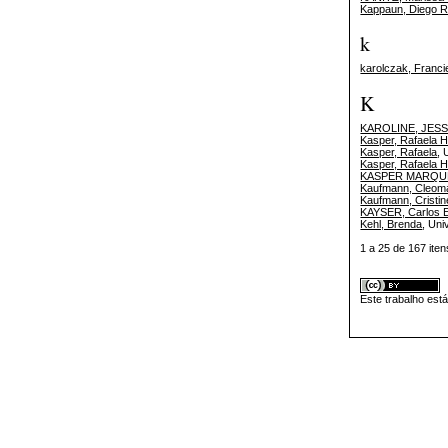
Kappaun, Diego R
k
karolczak, Franci
K
KAROLINE, JES
Kasper, Rafaela 
Kasper, Rafaela
, 
Kasper, Rafaela 
KASPER MARQUE
Kaufmann, Cleom
Kaufmann, Cristin
KAYSER, Carlos E
Kehl, Brenda
, Uni
1 a 25 de 167 i
Este trabalho est