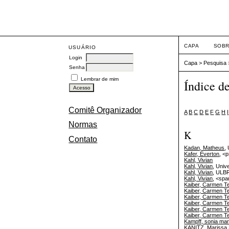
CAPA
SOB
USUÁRIO
Login
Capa
>
Pesquisa
Senha
Lembrar de mim
Índice d
Comitê Organizador
A
B
C
D
E
F
G
H
I
Normas
K
Contato
Kadan, Matheus
,
Kafer, Éverton
, <
Kahl, Vivian
Kahl, Vivian
, Univ
Kahl, Vivian
, ULB
Kahl, Vivian
, <spa
Kaiber, Carmen T
Kaiber, Carmen T
Kaiber, Carmen T
Kaiber, Carmen T
Kaiber, Carmen T
Kaiber, Carmen T
Kampff, sonia ma
KANITZ, Marissa 