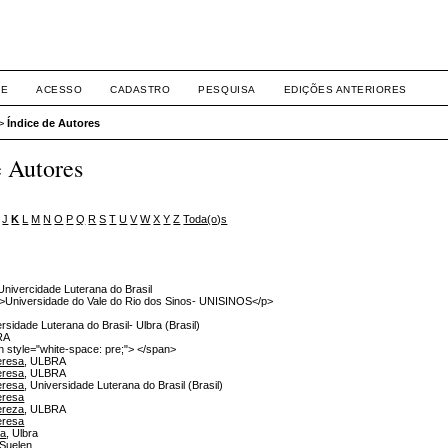
Eventos ULBRA
RE
ACESSO
CADASTRO
PESQUISA
EDIÇÕES ANTERIORES
>
Índice de Autores
e Autores
J
K
L
M
N
O
P
Q
R
S
T
U
V
W
X
Y
Z
Toda(o)s
 Univercidade Luterana do Brasil
p>Universidade do Vale do Rio dos Sinos- UNISINOS</p>
ersidade Luterana do Brasil- Ulbra (Brasil)
RA
n style="white-space: pre;"> </span>
eresa
, ULBRA
eresa
, ULBRA
eresa
, Universidade Luterana do Brasil (Brasil)
eresa
ereza
, ULBRA
eresa
ra
, Ulbra
Suelen