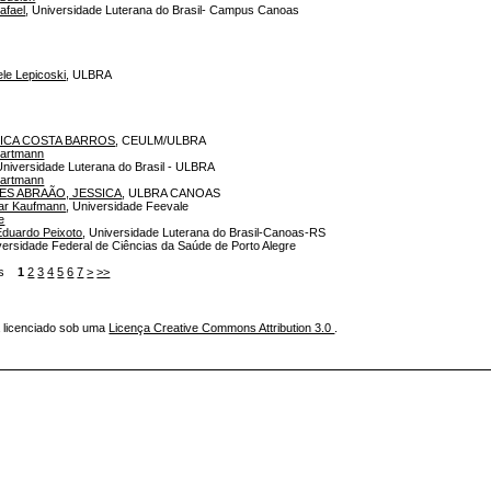
afael
, Universidade Luterana do Brasil- Campus Canoas
ele Lepicoski
, ULBRA
SICA COSTA BARROS
, CEULM/ULBRA
Hartmann
Universidade Luterana do Brasil - ULBRA
Hartmann
S ABRAÃO, JESSICA
, ULBRA CANOAS
ar Kaufmann
, Universidade Feevale
e
duardo Peixoto
, Universidade Luterana do Brasil-Canoas-RS
versidade Federal de Ciências da Saúde de Porto Alegre
tens
1
2
3
4
5
6
7
>
>>
á licenciado sob uma
Licença Creative Commons Attribution 3.0
.