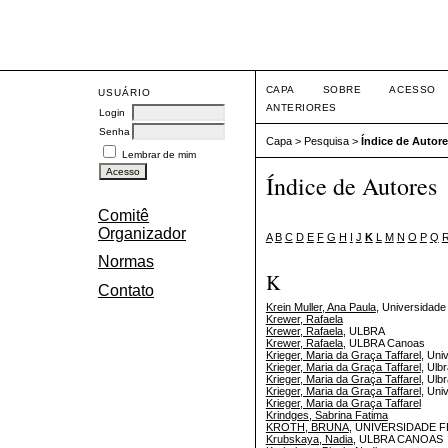
Eve
CAPA
SOBRE
ACESSO
USUÁRIO
ANTERIORES
Login
Senha
Capa
>
Pesquisa
>
Índice de Autor
Lembrar de mim
Índice de Autores
Comitê
Organizador
A
B
C
D
E
F
G
H
I
J
K
L
M
N
O
P
Q
Normas
K
Contato
Krein Muller, Ana Paula
, Universidade
Krewer, Rafaela
Krewer, Rafaela
, ULBRA
Krewer, Rafaela
, ULBRA Canoas
Krieger, Maria da Graça Taffarel
, Uni
Krieger, Maria da Graça Taffarel
, Ulb
Krieger, Maria da Graça Taffarel
, Ulb
Krieger, Maria da Graça Taffarel
, Uni
Krieger, Maria da Graça Taffarel
Krindges, Sabrina Fatima
KROTH, BRUNA
, UNIVERSIDADE 
Krubskaya, Nadia
, ULBRA CANOAS