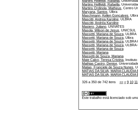
Martins Hellfeldt, Rafaella
, Universid
Martins Hellfeldt, Rafaella
, Universid
Martins Ordinola, Matheus
, Centro U
Maryana, Santos
, Ulbra
Maschmann, Kellen Gonçalves
, Ulbr
Mascitti, Andrea Karoline
, ULBRA
Mascitti, Andréa Karoline
Masiero, Juliano
, UNIVATES
Masola, Wilson de Jesus
, UNICSUL
Massetti, Mariana de Souza
, ULBRA
Massetti, Mariana de Souza
, Ulbra
Massetti, Mariana de Souza
, ULBRA 
Massetti, Mariana de Souza
, ULBRA-
Massetti, Mariana de Souza
Massetti, Mariana
Massetti de Souza, Mariana
Mate Calvo, Teresa Cristina
, Institut
Mathias Castro, Denise
, Universidad
Matias, Franciele de Souza Nunes
, 
MATIAS DA SILVA, MARIA CLAUDIA 
MATIAS DA SILVA, MARIA CLAUDIA 
326 a 350 de 742 itens
<<
<
9
10
11
Este trabalho está licenciado sob um