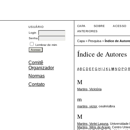
Eve
CAPA
SOBRE
ACESSO
USUÁRIO
ANTERIORES
Login
Senha
Capa
>
Pesquisa
>
Índice de Autor
Lembrar de mim
Índice de Autores
Comitê
Organizador
A
B
C
D
E
F
G
H
I
J
K
L
M
N
O
P
Q
Normas
M
Contato
Martins, Vicktória
m
martins, victor
, ceulm/ulbra
M
Martins, Vorlei Laguna
, Universidade 
Martins, Wiris de Araújo
, Centro Univ