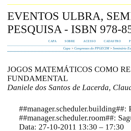
EVENTOS ULBRA, SEM
PESQUISA - ISBN 978-85
CAPA
SOBRE
ACESSO
CADASTRO
P
Capa
>
Congressos do PPGECIM
>
Seminário Es
JOGOS MATEMÁTICOS COMO REC
FUNDAMENTAL
Daniele dos Santos de Lacerda, Clau
##manager.scheduler.building##: 
##manager.scheduler.room##: Sagu
Data: 27-10-2011 13:30 – 17:30