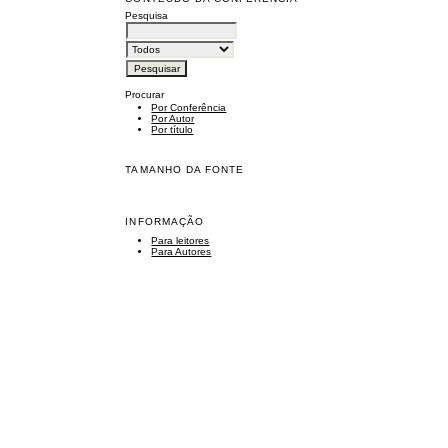
Pesquisa
Procurar
Por Conferência
Por Autor
Por título
TAMANHO DA FONTE
INFORMAÇÃO
Para leitores
Para Autores