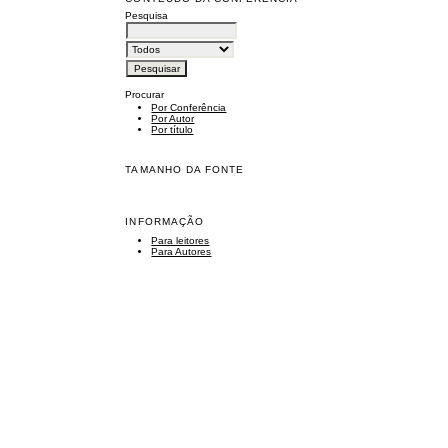
Pesquisa
Procurar
Por Conferência
Por Autor
Por título
TAMANHO DA FONTE
INFORMAÇÃO
Para leitores
Para Autores