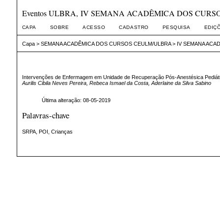
Eventos ULBRA, IV SEMANA ACADÊMICA DOS CUR
CAPA
SOBRE
ACESSO
CADASTRO
PESQUISA
EDIÇ
Capa
>
SEMANA ACADÊMICA DOS CURSOS CEULM/ULBRA
>
IV SEMANA ACA
Intervenções de Enfermagem em Unidade de Recuperação Pós-Anestésica Pediát
Aurilis Cibila Neves Pereira, Rebeca Ismael da Costa, Aderlaine da Silva Sabino
Última alteração: 08-05-2019
Palavras-chave
SRPA, POI, Crianças