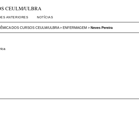
SOS CEULM/ULBRA
ÕES ANTERIORES
NOTÍCIAS
DÊMICA DOS CURSOS CEULM/ULBRA
>
ENFERMAGEM
>
Neves Pereira
rica