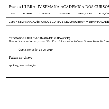
Eventos ULBRA, IV SEMANA ACADÊMICA DOS CURS
CAPA
SOBRE
ACESSO
CADASTRO
PESQUISA
EDIÇÕE
Capa
>
SEMANA ACADÊMICA DOS CURSOS CEULM/ULBRA
>
IV SEMANA ACAD
CROMATOGRAFIA EM CAMADA DELGADA (CCD)
Marina Simpson Da Luz, Israel Silva Paz, Jeferson Coutinho de Souza, Rafaella Teix
Última alteração: 13-05-2019
Palavras-chave
spotting, fator retenção.