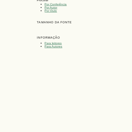
Procurar
Por Conferência
Por Autor
Por título
TAMANHO DA FONTE
INFORMAÇÃO
Para leitores
Para Autores