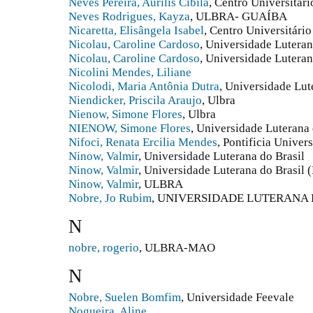
Neves Pereira, Aurilis Cibila
, Centro Universitár
Neves Rodrigues, Kayza
, ULBRA- GUAÍBA
Nicaretta, Elisângela Isabel
, Centro Universitár
Nicolau, Caroline Cardoso
, Universidade Luteran
Nicolau, Caroline Cardoso
, Universidade Luteran
Nicolini Mendes, Liliane
Nicolodi, Maria Antônia Dutra
, Universidade Lut
Niendicker, Priscila Araujo
, Ulbra
Nienow, Simone Flores
, Ulbra
NIENOW, Simone Flores
, Universidade Luterana
Nifoci, Renata Ercilia Mendes
, Pontificia Univer
Ninow, Valmir
, Universidade Luterana do Brasil
Ninow, Valmir
, Universidade Luterana do Brasil (
Ninow, Valmir
, ULBRA
Nobre, Jo Rubim
, UNIVERSIDADE LUTERANA 
N
nobre, rogerio
, ULBRA-MAO
N
Nobre, Suelen Bomfim
, Universidade Feevale
Nogueira, Aline