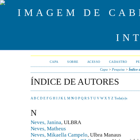
CAPA
SOBRE
ACESSO
CADASTRO
PE
Capa
>
Pesquisa
>
Índice 
ÍNDICE DE AUTORES
A
B
C
D
E
F
G
H
I
J
K
L
M
N
O
P
Q
R
S
T
U
V
W
X
Y
Z
Toda(o)s
N
Neves, Janina
, ULBRA
Neves, Matheus
Neves, Mikaella Campelo
, Ulbra Manaus