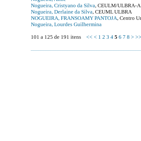
Nogueira, Cristyano da Silva
, CEULM/ULBRA-
Nogueira, Derlaine da Silva
, CEUML ULBRA
NOGUEIRA, FRANSOAMY PANTOJA
, Centro U
Nogueira, Lourdes Guilhermina
101 a 125 de 191 itens
<<
<
1
2
3
4
5
6
7
8
>
>