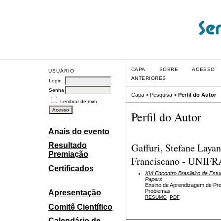
CAPA
SOBRE
ACESSO
USUÁRIO
ANTERIORES
Login
Senha
Capa
>
Pesquisa
>
Perfil do Autor
Lembrar de mim
Perfil do Autor
Anais do evento
Gaffuri, Stefane Layan
Resultado
Premiação
Franciscano - UNIFRA
Certificados
XVI Encontro Brasileiro de E
Papers
Ensino de Aprendizagem de Pro
Problemas
Apresentação
RESUMO
PDF
Comitê Científico
Calendário de