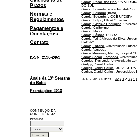
Garcia, Deise Bica Bica
, UNIVERSI
Prazos
DO SUL
Garcia, Eduardo
, <div>Hospital Clín
Garcia, Eduardo
(Brasil)
Normas e
Garcia, Eduardo
, LIGGE UFCSPA
Regulamentos
Garcia, Felipe
, Ulbra/ Gravataí
Garcia, Glaziele Rodrigues
, Univers
Pagamentos e
Garcia, Guilherme
Garcia, Marcio
Orientações
Garcia, Pâmela
, ULBRA
Garcia, Tainá Viégas da Silva
, Univer
Contato
UFCSPA.
Garcia, Tatiane
, Universidade Luteran
Garcia, Vanessa
Garcia Menezes, Marcio
, Hospital C
ISSN
2596-2469
Garcia Secco, Fernanda
, Universida
Garcias, Fernanda
, Universidade Lut
Garlipp, Daniel Carlos
Garlipp, Daniel Carlos
, UNIVERSID
Garlipp, Daniel Carlos
, Universidade 
Anais da 19ª Semana
26 a 50 de 392 itens
<<
<
1
2
3
4
5
do Bebê
Premiações 2018
CONTEÚDO DA
CONFERÊNCIA
Pesquisa