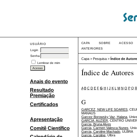
CAPA
SOBRE
ACESSO
USUÁRIO
ANTERIORES
Login
Senha
Capa
>
Pesquisa
>
Índice de Autor
Lembrar de mim
Índice de Autores
Anais do evento
A
B
C
D
E
F
G
H
I
J
K
L
M
N
O
P
Q
Resultado
Premiação
G
Certificados
GARCEZ, NEW LIFE SOARES
, CE
MANAUS
Garcez Borowsky Vaz, Halana
, Univ
Apresentação
GARCIA, AUZIER
, CENTRO UNIVE
Garcia, Bruna Alves
Comitê Científico
Garcia, Carmen Valesca Nunes
, Uni
Garcia, Caroline Machado
, ULBRA
Garcia, Caroline
, Ulbra
Calendário de