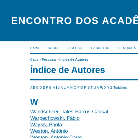
ENCONTRO DOS ACADÊ
CAPA
SOBRE
ACESSO
CADASTRO
PESQUISA
Capa
>
Pesquisa
>
Índice de Autores
Índice de Autores
A
B
C
D
E
F
G
H
I
J
K
L
M
N
O
P
Q
R
S
T
U
V
W
X
Y
Z
Toda(o)s
W
Wandscheer, Tales Barros Cassal
Warpechowski, Fábio
Wayss, Paola
Weston, Antônio
Weston, Antonio Carlo