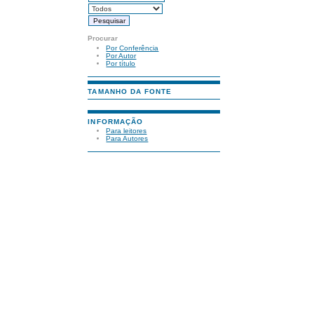
Procurar
Por Conferência
Por Autor
Por título
TAMANHO DA FONTE
INFORMAÇÃO
Para leitores
Para Autores