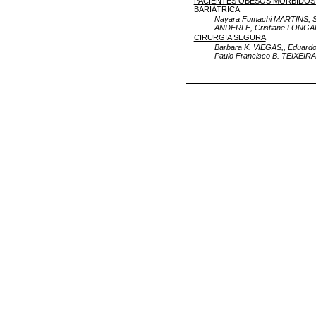
PACIENTES OBESOS MÓRBIDOS
BARIÁTRICA
Nayara Fumachi MARTINS, 
ANDERLE, Cristiane LONGAR
CIRURGIA SEGURA
Barbara K. VIEGAS,, Eduard
Paulo Francisco B. TEIXEIR