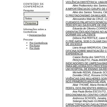
VIOLÊNCIA OBSTÉTRICA: UMA R
CONTEÚDO DA
Aline Podlasnisky dos Santos
CONFERÊNCIA
A IMPORTÂNCIA DO GRUPO DE 
Pesquisa
Aline dos Santos Teixeira, Ci
O PROTAGONISMO DA MULHER
Alessandra Wait da CRUZ, C
CUIDADOS PALIATIVOS DOMICILI
PERCEPÇÃO DA EQUIPE DE EN
Eduarda de Oliveira CORRÊ
Informações sobre a
ORIENTAÇÕES ADOTADAS NO A
Conferência
DORMIR DO LACTENTE
»
Apresentações
Débora Poli PERTILE, Liane
Procurar
O PRÉ-NATAL SOB O OLHAR DA
Por Conferência
DE 2013/2014
Por Autor
Liara Araujo MADRUGA, Cibe
Por título
OFICINA SOBRE MASTIGAÇÃO C
EXPERIÊNCIA
Caiane Borba dos SANTOS, 
PASQUALETO, Paula ANDER
INDICADORES DE LIMPEZA A BA
PARA MELHORIA DOS PROCESSO
UM HOSPITAL DE ENSINO DA R
Michelle REDIN, Eduardo S
Domitila CRUZ, Rosana GO
VIVÊNCIAS DAS MULHERES SO
NOS PRIMEIROS ANOS DE VIDA.
Altair THOMÉ, Maria Renita
PERFIL DOS PACIENTES IRREG
Ana Paula Borba ESCOUTO, 
ERGONOMIA NO CENTRO CIRÚ
Andressa SCHOEN, Janaine Z
Solange Machado GUIMARÃ
CARACTERIZAÇÃO DAS ALTERA