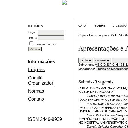
CAPA
SOBRE
ACESSO
USUÁRIO
Login
Capa
>
Enfermagem
>
XVII ENCO
Senha
Lembrar de mim
Apresentações e 
Informações
Sobrenome
A
B
C
D
E
F
G
H
I
J
K
L
Modalidade:
Edições
Comitê
Submissões gerais
Organizador
O PARTO NORMAL NA PERCEPÇÃ
Normas
SAÚDE DE CANOAS/RS
Gabriele Tubelo Oliveira Pedr
Contato
ASSISTÊNCIA DE SAÚDE ÀS GES
Patricia Dayane Silveira, Cibe
PERFIL DAS PUÉRPERAS COM SÍ
UNIVERSITÁRIO DE CANOAS EM 
Glória Kelen Maestri Marquisi
ISSN 2446-9939
INCIDÊNCIA DE INFECÇÃO EM F
NO HOSPITAL UNIVERSITÁRIO 
Daniela Schmitz Carvalho, Ci